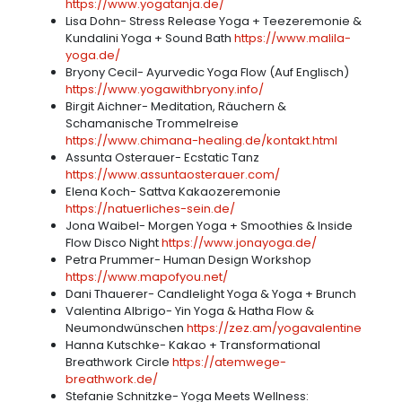
https://www.yogatanja.de/
Lisa Dohn- Stress Release Yoga + Teezeremonie &
Kundalini Yoga + Sound Bath
https://www.malila-
yoga.de/
Bryony Cecil- Ayurvedic Yoga Flow (Auf Englisch)
https://www.yogawithbryony.info/
Birgit Aichner- Meditation, Räuchern &
Schamanische Trommelreise
https://www.chimana-healing.de/kontakt.html
Assunta Osterauer- Ecstatic Tanz
https://www.assuntaosterauer.com/
Elena Koch- Sattva Kakaozeremonie
https://natuerliches-sein.de/
Jona Waibel- Morgen Yoga + Smoothies & Inside
Flow Disco Night
https://www.jonayoga.de/
Petra Prummer- Human Design Workshop
https://www.mapofyou.net/
Dani Thauerer- Candlelight Yoga & Yoga + Brunch
Valentina Albrigo- Yin Yoga & Hatha Flow &
Neumondwünschen
https://zez.am/yogavalentine
Hanna Kutschke- Kakao + Transformational
Breathwork Circle
https://atemwege-
breathwork.de/
Stefanie Schnitzke- Yoga Meets Wellness: