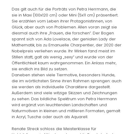
Das gilt auch für die Porträts von Petra Herrmann, die
sie in Maxi (100x120 cm) oder Mini (5x11 cm) präsentiert.
Sie erzählen vom Leben ihrer Protagonistinnen, von
Glück, aber auch von Problemen. Allen voran zeigt sie
diesmal auch ihre „Frauen, die forschen“. Der Bogen
spannt sich von Ada Lovelace, der genialen Lady der
Mathematik, bis zu Emanuelle Charpentier, der 2020 der
Nobelpreis verliehen wurde. Ihr Wirken fand meist im
Stillen statt, galt als wenig „sexy“ und wurde von der
Öffentlichkeit kaum wahrgenommen. Ein Anlass mehr,
sie endlich ins Bild zu setzen.
Daneben stehen viele Tiermotive, besonders Hunde,
die im wörtlichsten Sinne ihren Rahmen sprengen: auch
sie werden als individuelle Charaktere dargestellt.
Außerdem sind viele witzige Skizzen und Zeichnungen
zu sehen. Das bildliche Spektrum von Petra Herrmann
wird ergänzt von leuchtenden Landschaften und
Naturmotiven in kleinen und mitlleren Formaten, gemalt
in Acryl, Tusche oder auch als Aquarell.
Renate Streck schloss die Meisterklasse für