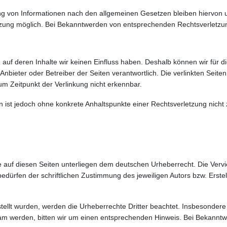
g von Informationen nach den allgemeinen Gesetzen bleiben hiervon un
etzung möglich. Bei Bekanntwerden von entsprechenden Rechtsverletzu
r, auf deren Inhalte wir keinen Einfluss haben. Deshalb können wir fü
ige Anbieter oder Betreiber der Seiten verantwortlich. Die verlinkten Se
um Zeitpunkt der Verlinkung nicht erkennbar.
iten ist jedoch ohne konkrete Anhaltspunkte einer Rechtsverletzung ni
e auf diesen Seiten unterliegen dem deutschen Urheberrecht. Die Vervie
ürfen der schriftlichen Zustimmung des jeweiligen Autors bzw. Erstel
rstellt wurden, werden die Urheberrechte Dritter beachtet. Insbesondere
am werden, bitten wir um einen entsprechenden Hinweis. Bei Bekanntw