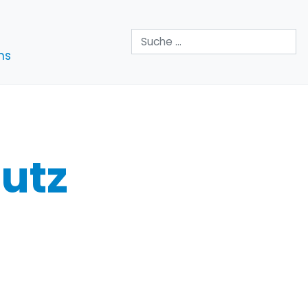
Suchen
ns
utz