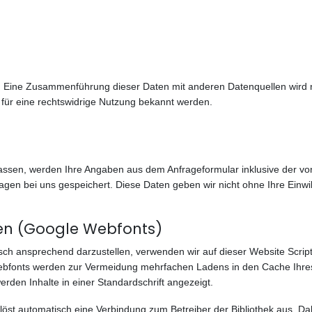
. Eine Zusammenführung dieser Daten mit anderen Datenquellen wird 
 für eine rechtswidrige Nutzung bekannt werden.
ssen, werden Ihre Angaben aus dem Anfrageformular inklusive der v
agen bei uns gespeichert. Diese Daten geben wir nicht ohne Ihre Einwil
en (Google Webfonts)
ch ansprechend darzustellen, verwenden wir auf dieser Website Scriptb
ebfonts werden zur Vermeidung mehrfachen Ladens in den Cache Ihres
erden Inhalte in einer Standardschrift angezeigt.
 löst automatisch eine Verbindung zum Betreiber der Bibliothek aus. Dab