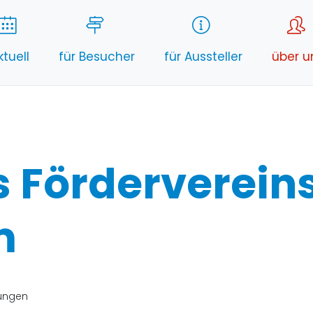
ktuell
für Besucher
für Aussteller
über u
s Förderverei
m
lungen