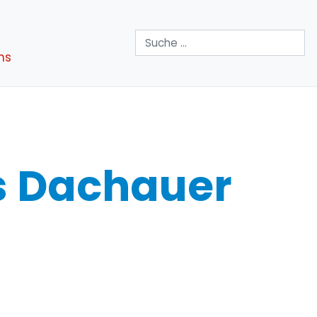
Suchen
ns
ns Dachauer