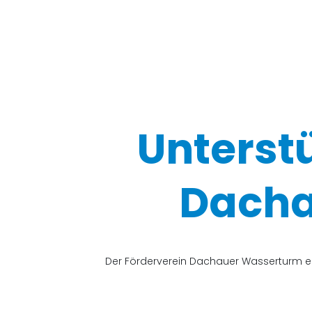
Unterst
Dacha
Der Förderverein Dachauer Wasserturm e.