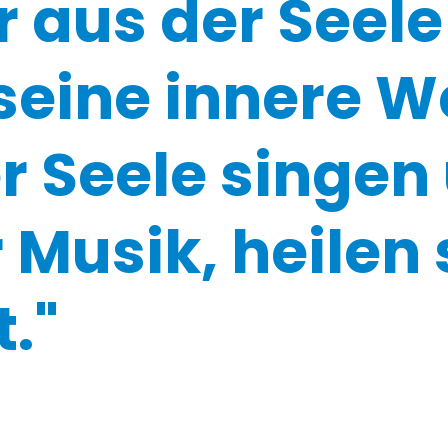
aus der Seele 
 seine innere W
er Seele singen
 Musik, heilen 
."