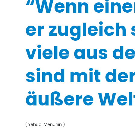
“Wenn einer 
er zugleich
viele aus d
sind mit der
äußere Welt
( Yehudi Menuhin )