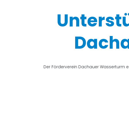
Unterst
Dacha
Der Förderverein Dachauer Wasserturm e.