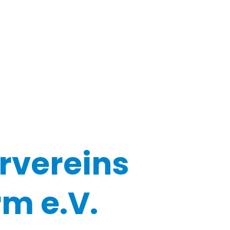
rvereins
m e.V.