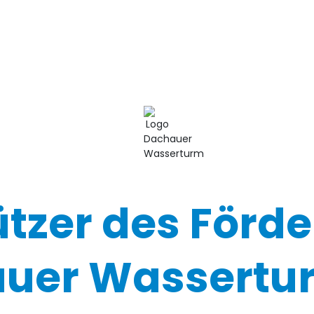
ützer des Förde
uer Wassertur