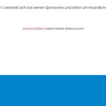
V. bedankt sich bei seinen Sponsoren und bittet um freundli
Joomla Gallery
makes it better. Balbooa.com