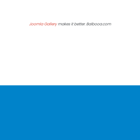
Joomla Gallery
makes it better. Balbooa.com