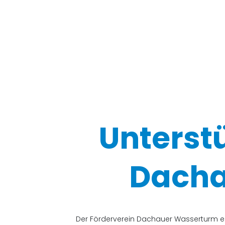
Unterst
Dacha
Der Förderverein Dachauer Wasserturm e.