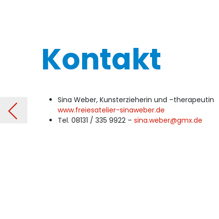
Kontakt
Sina Weber, Kunsterzieherin und –therapeutin
NGS
Vorheriger Be
www.freiesatelier-sinaweber.de
Tel. 08131 / 335 9922 –
sina.weber@gmx.de