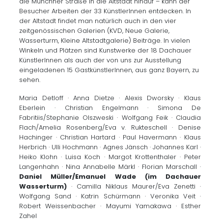
die Münchner Straße in die Altstadt hinauf – kann der
Besucher Arbeiten der 33 KünstlerInnen entdecken. In
der Altstadt findet man natürlich auch in den vier
zeitgenössischen Galerien (KVD, Neue Galerie,
Wasserturm, Kleine Altstadtgalerie) Beiträge. In vielen
Winkeln und Plätzen sind Kunstwerke der 18 Dachauer
KünstlerInnen als auch der von uns zur Ausstellung
eingeladenen 15 GastkünstlerInnen, aus ganz Bayern, zu
sehen.
Maria Detloff · Anna Dietze · Alexis Dworsky · Klaus
Eberlein · Christian Engelmann · Simona De
Fabritiis/Stephanie Olszweski · Wolfgang Feik · Claudia
Flach/Amelia Rosenberg/Eva v. Rukteschell · Denise
Hachinger · Christian Hartard · Paul Havermann · Klaus
Herbrich · Ulli Hochmann · Agnes Jänsch · Johannes Karl ·
Heiko Klohn · Luisa Koch · Margot Krottenthaler · Peter
Langenhahn · Nina Annabelle Märkl · Florian Marschall ·
Daniel Müller/Emanuel
Wade (im Dachauer
Wasserturm)
· Camilla Niklaus Maurer/Eva Zenetti ·
Wolfgang Sand · Katrin Schürmann · Veronika Veit ·
Robert Weissenbacher · Mayumi Yamakawa · Esther
Zahel