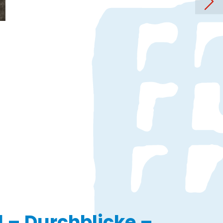
ge Nacht der offenen Türen
el – Durchblicke –