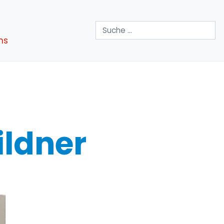
Suchen
ns
ildner