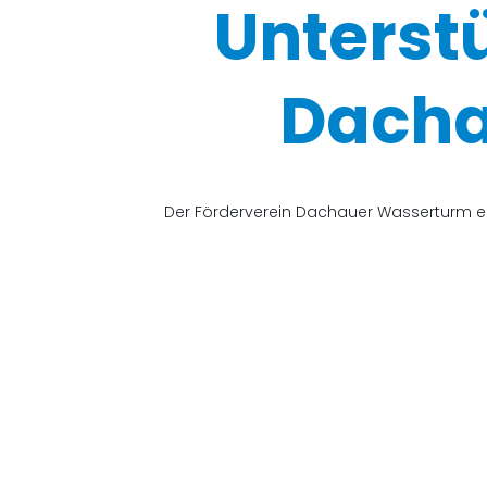
Unterst
Dacha
Der Förderverein Dachauer Wasserturm e.