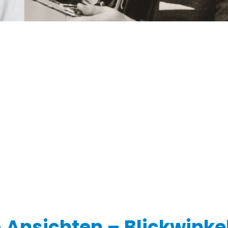
r Beitrag: 8. Dachauer lan
 – Ansichten – Blickwink