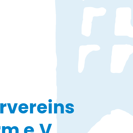
rvereins
m e.V.