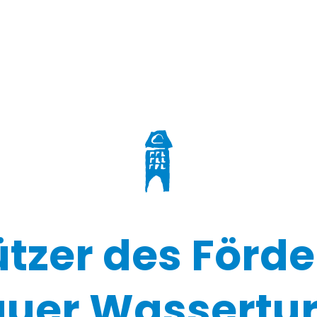
ützer des Förde
uer Wassertur