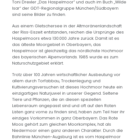
Toni Drexler „Das Haspelmoor“ und auch im Buch „Wilde
Isar“ der GDT-Regionalgruppe München/Südbayern
sind seine Bilder zu finden.
Aus einem Gletschersee in der Altmoränenlandschaft
der Riss-Eiszeit entstanden, reichen die Ursprünge des
Haspelmoors etwa 130.000 Jahre zurück. Damit ist es
das älteste Moorgebiet in Oberbayern, das
Haspelmoor ist gleichzeitig das nördlichste Hochmoor
des bayerischen Alpenvorlands. 1985 wurde es zum
Naturschutzgebiet erklärt.
Trotz über 100 Jahren wirtschaftlicher Ausbeutung vor
allem durch Torfabbau, Trockenlegung und
Kultivierungsversuchen ist dieses Hochmoor heute ein
einzigartiges Naturjuwel in unserer Gegend. Seltene
Tiere und Pflanzen, die an diesen speziellen
Lebensraum angepasst sind und oft auf den Roten
Listen ganz vorne zu finden sind, haben zum Teil hier ihr
einziges Vorkommen in ganz Oberbayern. Das Rote
Moos gehört zum gleichen Moorkomplex, hat als
Niedermoor einen ganz anderen Charakter. Durch die
Bahnlinie München-Augsburg ist es vom Haspelmoor