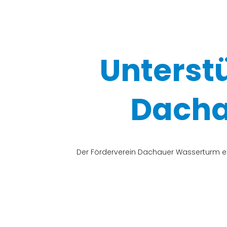
Unterst
Dacha
Der Förderverein Dachauer Wasserturm e.