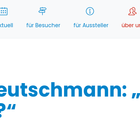
ktuell
für Besucher
für Aussteller
über u
Deutschmann: 
?“