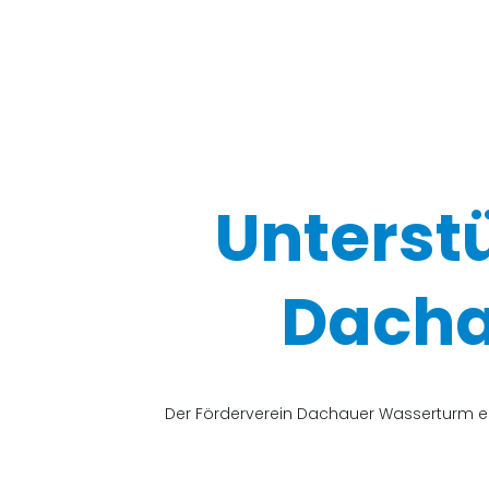
Unterst
Dacha
Der Förderverein Dachauer Wasserturm e.