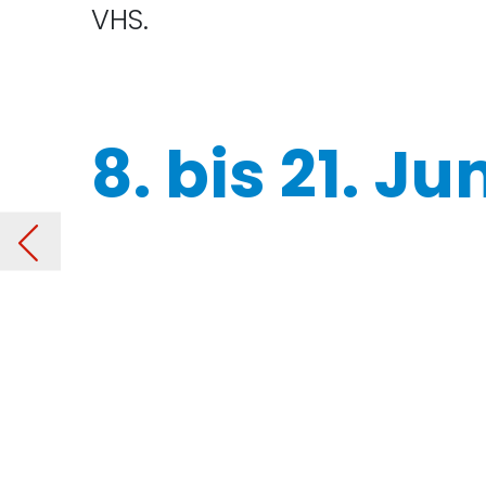
VHS.
8. bis 21. Ju
urm