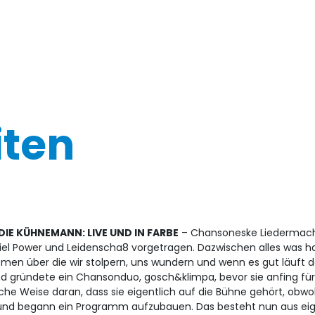
iten
DIE KÜHNEMANN: LIVE UND IN FARBE
– Chansoneske Liedermach
iel Power und Leidenscha8 vorgetragen. Dazwischen alles was h
emen über die wir stolpern, uns wundern und wenn es gut läuft 
nd gründete ein Chansonduo, gosch&klimpa, bevor sie anfing für
iche Weise daran, dass sie eigentlich auf die Bühne gehört, obwo
und begann ein Programm aufzubauen. Das besteht nun aus eigene