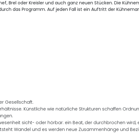
ef, Brel oder Kreisler und auch ganz neuen Stücken. Die Kühnem
 durch das Programm. Auf jeden Fall ist ein Auftritt der Kühne
l
r Gesellschaft.
erhältnisse. Künstliche wie natürliche Strukturen schaffen Ordn
ungen.
enheit sicht- oder hörbar: ein Beat, der durchbrochen wird, e
 entsteht Wandel und es werden neue Zusammenhänge und Bez