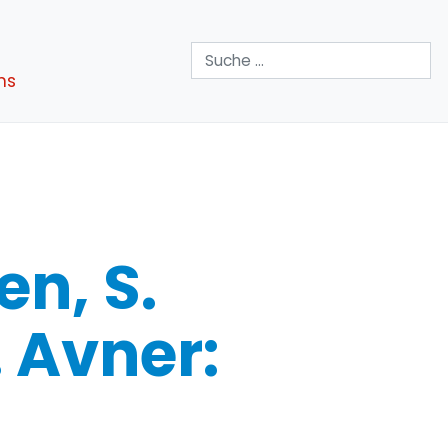
Suchen
ns
en, S.
. Avner: