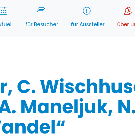
ktuell
für Besucher
für Aussteller
über u
r, C. Wischhus
 A. Maneljuk, N
Wandel“