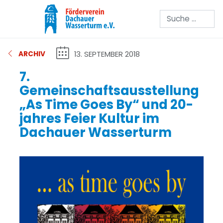
Suchen
13. SEPTEMBER 2018
ARCHIV
7.
Gemeinschaftsausstellung
„As Time Goes By“ und 20-
jahres Feier Kultur im
Dachauer Wasserturm