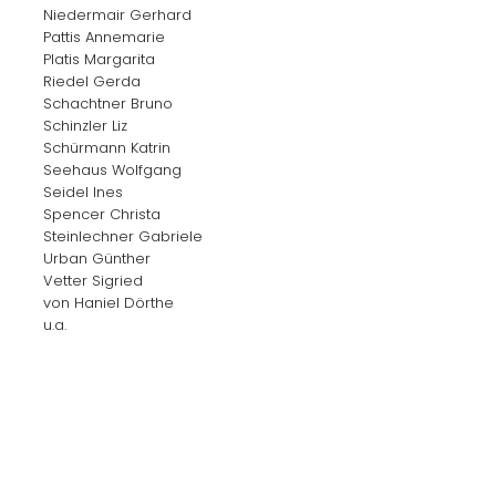
Niedermair Gerhard
Pattis Annemarie
Platis Margarita
Riedel Gerda
Schachtner Bruno
Schinzler Liz
Schürmann Katrin
Seehaus Wolfgang
Seidel Ines
Spencer Christa
Steinlechner Gabriele
Urban Günther
Vetter Sigried
von Haniel Dörthe
u.a.