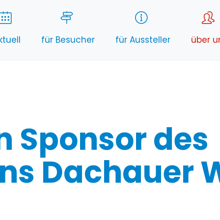
ktuell
für Besucher
für Aussteller
über u
n Sponsor des
ins Dachauer