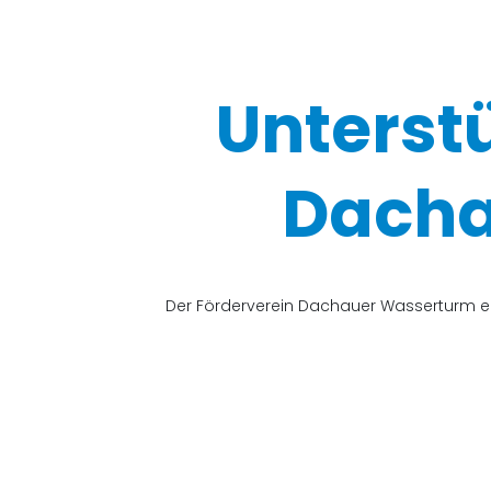
Unterst
Dacha
Der Förderverein Dachauer Wasserturm e.