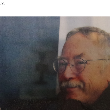
025
leineAltstadtGalerie: Gelun