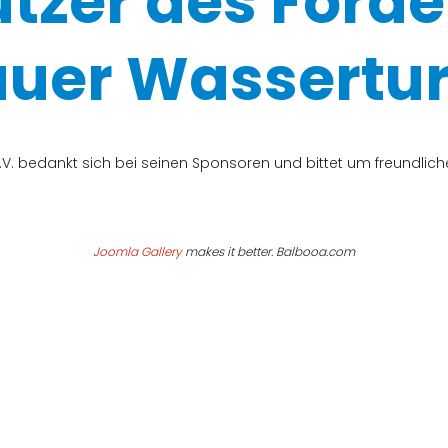
ützer des Förde
uer Wassertur
V. bedankt sich bei seinen Sponsoren und bittet um freundli
Joomla Gallery
makes it better. Balbooa.com