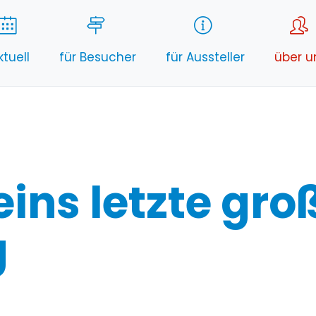
ktuell
für Besucher
für Aussteller
über u
eins letzte gro
g