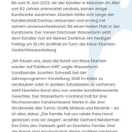
Bis zum 6. Juni 2023, als der Künstler in München im Alter
von 82 Jahren unerwartet verstarb, kamen einige
Kunstwerke zusammen. Eberlein fühlte sich lange der
Künstlerstadt Dachau verbunden und errang mit
seinem unverwechselbaren Stil einen festen Platz in der
Kunstszene. Der Verein Dachauer Wasserturm setzt
dem Künstler nun ein kleines Denkmal. Am heutigen
Freitag um 19 Uhr eröffnet im Turm die Klaus-Eberlein-
Gedächtnisausstellung.
„Wir freuen uns, dass die Kunst von Klaus Eberlein
wieder auf Publikum trifft“, sagte Wasserturm-
Vorsitzender Joachim Schweiß bei der
Jahresprogramm-Vorstellung. Statt im Keller zu
verstauben oder in dunklen Schubladen zu verharren,
sieht Eberleins Kunst also nun wieder kunstinteressierte
Gesichter. Der Wasserturm-Vorstand holt für drei
Wochenenden handverlesene Werke in die drei
Stockwerke des Turms: Grafik, Malerei und Keramik – es
ist alles dabei. „Die Familie hat uns relativ freie Hand
gelassen, was wir zeigen“, erzählte Gerhard Niedermair.
Der Erlös des Verkaufs geht an Eberleins Familie. Und
die Preise sind erschwinglich, kleine Grafiken beginnen