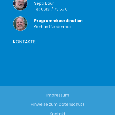
Sepp Baur
Tel:
08131 / 73 55 01
Programmkoordination
Gerhard Niedermair
KONTAKTE...
Impressum
Hinweise zum Datenschutz
Kontakt