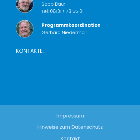
Sepp Baur
Tel:
08131 / 73 55 01
Programmkoordination
Gerhard Niedermair
KONTAKTE...
Impressum
Hinweise zum Datenschutz
Kontakt