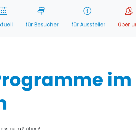
ktuell
für Besucher
für Aussteller
über u
 Programme im
m
Spass beim Stöbern!