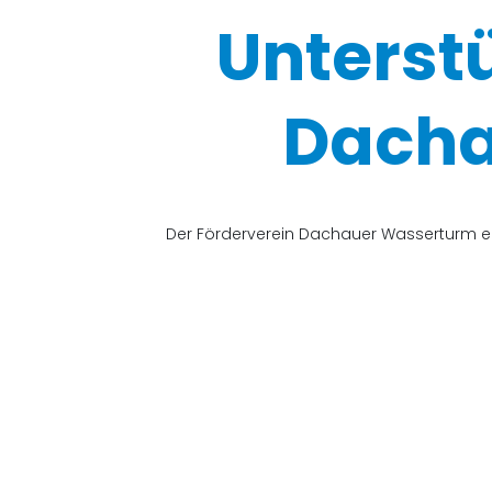
Unterst
Dacha
Der Förderverein Dachauer Wasserturm e.