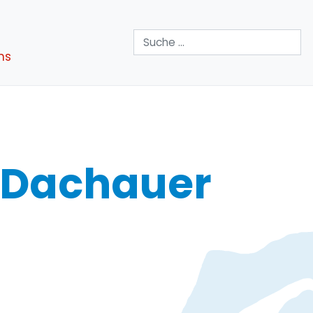
Suchen
ns
 Dachauer