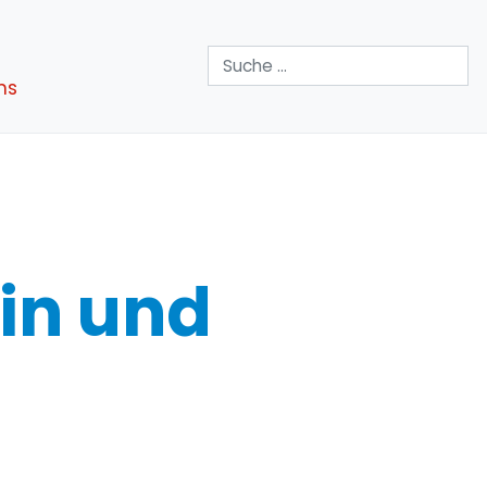
Suchen
ns
in und