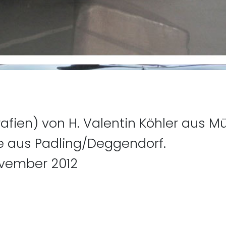
orheriger Beitrag: Dacha
ien) von H. Valentin Köhler aus Mü
e aus Padling/Deggendorf.
ovember 2012