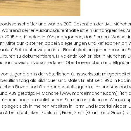
eowissenschaftler und war bis 2001 Dozent an der LMU München. E
 Während seiner Auslandsaufenthalte ist ein umfangreiches Ar
twa 2005 hat H. Valentin Köhler begonnen, das Element Wasser 
 Mittelpunkt stehen dabei Spiegelungen und Reflexionen an Wa
malen“ Betrachter wegen ihrer Flüchtigkeit entgehen müssen. E
trukturen zu dokumentieren. H. Valentin Köhler lebt in München
au, sowie an verschiedenen Oberbayerischen und Allgäuer 
von Jugend an in der väterlichen Kunstwerkstatt mitgearbeitet. 
freiberuflich tätig als Bildhauer und Maler. Er lebt seit 1990 in Pa
reichen Einzel- und Gruppenausstellungen im In- und Ausland v
 US und AUS getätigt. M. Manche (www.marcelmanche.com): "Ich 
on früheren, noch an realistischen Formen angelehnten Werken,
piegelt sich in meinen Arbeiten in Form und Material wieder. D
n Arbeitstechniken. Edelstahl, Eisen, Stein (Granit und Gneis) s