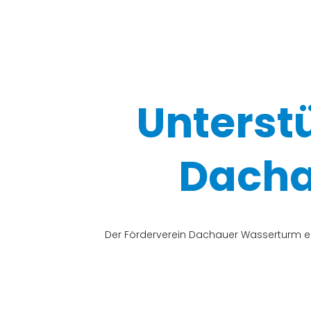
Unterst
Dacha
Der Förderverein Dachauer Wasserturm e.