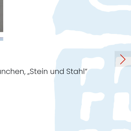
uer Janusz-Korczak-Woche
nchen, „Stein und Stahl“