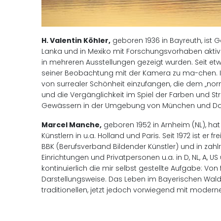
H. Valentin Köhler,
geboren 1936 in Bayreuth, ist G
Lanka und in Mexiko mit Forschungsvorhaben aktiv.
in mehreren Ausstellungen gezeigt wurden. Seit e
seiner Beobachtung mit der Kamera zu ma-chen. Im
von surrealer Schönheit einzufangen, die dem „nor
und die Vergänglichkeit im Spiel der Farben und S
Gewässern in der Umgebung von München und Dach
Marcel Manche,
geboren 1952 in Arnheim (NL), hat 
Künstlern in u.a. Holland und Paris. Seit 1972 ist er 
BBK (Berufsverband Bildender Künstler) und in zahl
Einrichtungen und Privatpersonen u.a. in D, NL, A,
kontinuierlich die mir selbst gestellte Aufgabe: V
Darstellungsweise. Das Leben im Bayerischen Wald s
traditionellen, jetzt jedoch vorwiegend mit moderne