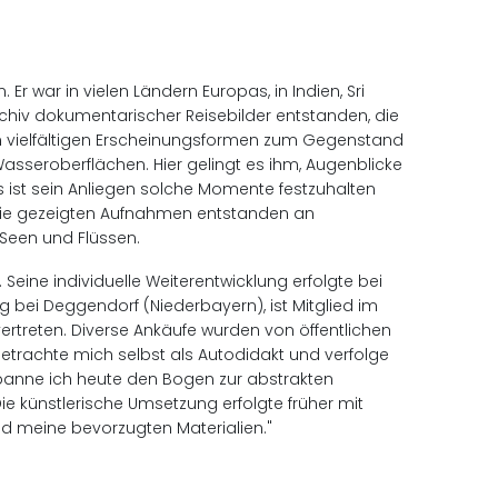
r war in vielen Ländern Europas, in Indien, Sri
chiv dokumentarischer Reisebilder entstanden, die
in vielfältigen Erscheinungsformen zum Gegenstand
sseroberflächen. Hier gelingt es ihm, Augenblicke
s ist sein Anliegen solche Momente festzuhalten
. Die gezeigten Aufnahmen entstanden an
Seen und Flüssen.
Seine individuelle Weiterentwicklung erfolgte bei
dling bei Deggendorf (Niederbayern), ist Mitglied im
ertreten. Diverse Ankäufe wurden von öffentlichen
betrachte mich selbst als Autodidakt und verfolge
 spanne ich heute den Bogen zur abstrakten
ie künstlerische Umsetzung erfolgte früher mit
ind meine bevorzugten Materialien."