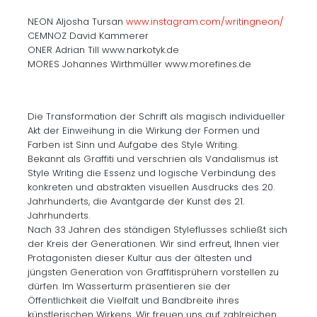
NEON Aljosha Tursan
www.instagram.com/writingneon/
CEMNOZ David Kammerer
ONER Adrian Till www.narkotyk.de
MORES Johannes Wirthmüller www.morefines.de
Die Transformation der Schrift als magisch individueller
Akt der Einweihung in die Wirkung der Formen und
Farben ist Sinn und Aufgabe des Style Writing.
Bekannt als Graffiti und verschrien als Vandalismus ist
Style Writing die Essenz und logische Verbindung des
konkreten und abstrakten visuellen Ausdrucks des 20.
Jahrhunderts, die Avantgarde der Kunst des 21.
Jahrhunderts.
Nach 33 Jahren des ständigen Styleflusses schließt sich
der Kreis der Generationen. Wir sind erfreut, Ihnen vier
Protagonisten dieser Kultur aus der ältesten und
jüngsten Generation von Graffitisprühern vorstellen zu
dürfen. Im Wasserturm präsentieren sie der
Öffentlichkeit die Vielfalt und Bandbreite ihres
künstlerischen Wirkens. Wir freuen uns auf zahlreichen