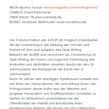
NEON Aljosha Tursan
www.instagram.com/writingneon/
CEMNOZ David Kammerer
ONER Adrian Till www.narkotyk.de
MORES Johannes Wirthmüller www.morefines.de
Die Transformation der Schrift als magisch individueller
Akt der Einweihung in die Wirkung der Formen und
Farben ist Sinn und Aufgabe des Style Writing.
Bekannt als Graffiti und verschrien als Vandalismus ist
Style Writing die Essenz und logische Verbindung des
konkreten und abstrakten visuellen Ausdrucks des 20.
Jahrhunderts, die Avantgarde der Kunst des 21.
Jahrhunderts.
Nach 33 Jahren des ständigen Styleflusses schließt sich
der Kreis der Generationen. Wir sind erfreut, Ihnen vier
Protagonisten dieser Kultur aus der ältesten und
jüngsten Generation von Graffitisprühern vorstellen zu
dürfen. Im Wasserturm präsentieren sie der
Öffentlichkeit die Vielfalt und Bandbreite ihres
künstlerischen Wirkens. Wir freuen uns auf zahlreichen