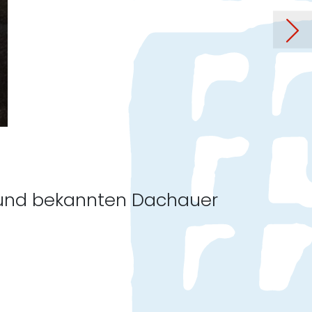
chner: „Hinter’m Horizont…“
gen und bekannten Dachauer