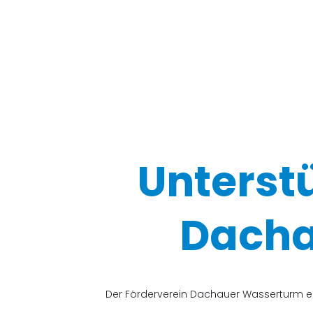
Unterst
Dacha
Der Förderverein Dachauer Wasserturm e.