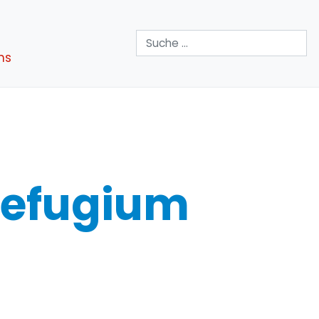
Suchen
ns
refugium