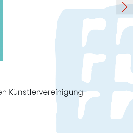
ng “Naturjuwel Haspelmoor”
len Künstlervereinigung