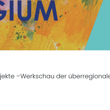
er Beitrag: Fotoausstellu
 Objekte –Werkschau der überregiona