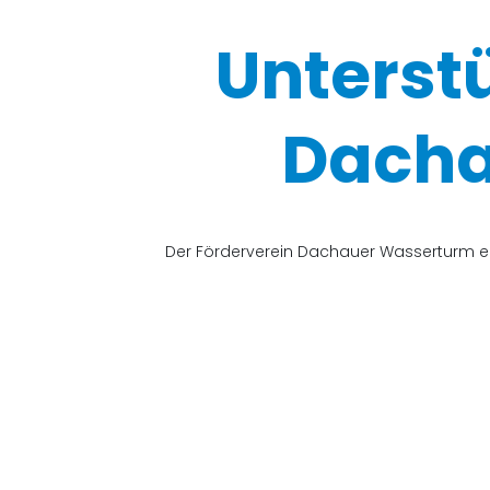
Unterst
Dacha
Der Förderverein Dachauer Wasserturm e.