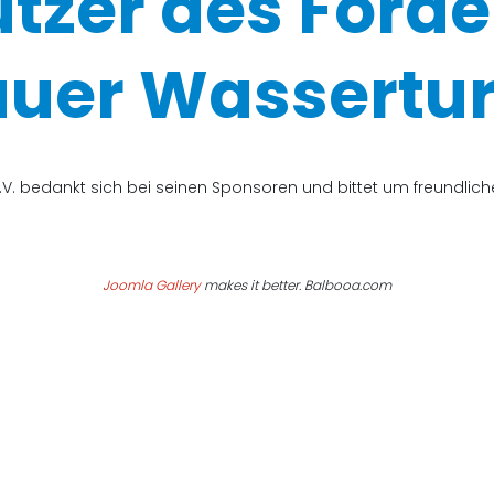
ützer des Förde
uer Wassertur
V. bedankt sich bei seinen Sponsoren und bittet um freundli
Joomla Gallery
makes it better. Balbooa.com