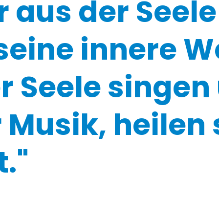
aus der Seele 
 seine innere W
er Seele singen
 Musik, heilen 
."