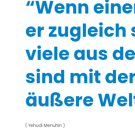
“Wenn einer 
er zugleich
viele aus d
sind mit der
äußere Welt
( Yehudi Menuhin )