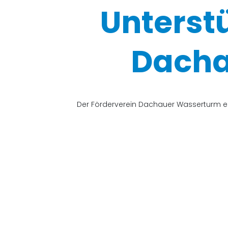
Unterst
Dacha
Der Förderverein Dachauer Wasserturm e.