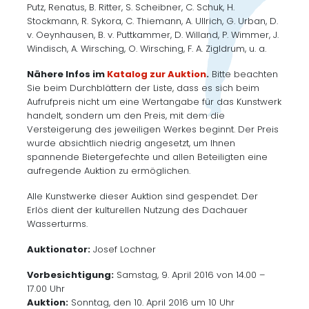
Putz, Renatus, B. Ritter, S. Scheibner, C. Schuk, H.
Stockmann, R. Sykora, C. Thiemann, A. Ullrich, G. Urban, D.
v. Oeynhausen, B. v. Puttkammer, D. Willand, P. Wimmer, J.
Windisch, A. Wirsching, O. Wirsching, F. A. Zigldrum, u. a.
Nähere Infos im
Katalog zur Auktion
.
Bitte beachten
Sie beim Durchblättern der Liste, dass es sich beim
Aufrufpreis nicht um eine Wertangabe für das Kunstwerk
handelt, sondern um den Preis, mit dem die
Versteigerung des jeweiligen Werkes beginnt. Der Preis
wurde absichtlich niedrig angesetzt, um Ihnen
spannende Bietergefechte und allen Beteiligten eine
aufregende Auktion zu ermöglichen.
Alle Kunstwerke dieser Auktion sind gespendet. Der
Erlös dient der kulturellen Nutzung des Dachauer
Wasserturms.
Auktionator:
Josef Lochner
Vorbesichtigung:
Samstag, 9. April 2016 von 14.00 –
17.00 Uhr
Auktion:
Sonntag, den 10. April 2016 um 10 Uhr