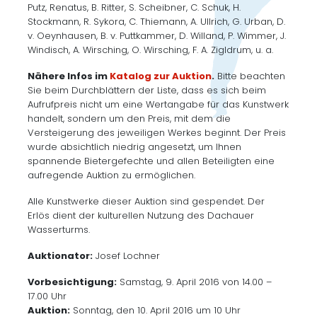
Putz, Renatus, B. Ritter, S. Scheibner, C. Schuk, H.
Stockmann, R. Sykora, C. Thiemann, A. Ullrich, G. Urban, D.
v. Oeynhausen, B. v. Puttkammer, D. Willand, P. Wimmer, J.
Windisch, A. Wirsching, O. Wirsching, F. A. Zigldrum, u. a.
Nähere Infos im
Katalog zur Auktion
.
Bitte beachten
Sie beim Durchblättern der Liste, dass es sich beim
Aufrufpreis nicht um eine Wertangabe für das Kunstwerk
handelt, sondern um den Preis, mit dem die
Versteigerung des jeweiligen Werkes beginnt. Der Preis
wurde absichtlich niedrig angesetzt, um Ihnen
spannende Bietergefechte und allen Beteiligten eine
aufregende Auktion zu ermöglichen.
Alle Kunstwerke dieser Auktion sind gespendet. Der
Erlös dient der kulturellen Nutzung des Dachauer
Wasserturms.
Auktionator:
Josef Lochner
Vorbesichtigung:
Samstag, 9. April 2016 von 14.00 –
17.00 Uhr
Auktion:
Sonntag, den 10. April 2016 um 10 Uhr