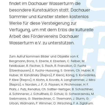
findet im Dachauer Wasserturm die
besondere Kunstauktion statt. Dachauer
Sammler und Künstler stellen kostenlos
Werke für diese Versteigerung zur
Verfügung, um mit dem Erlös die kulturelle
Arbeit des Fördervereins Dachauer
Wasserturm e.V. zu unterstützen.
Zum Aufruf kommen Bilder und Objekte von K.
Bergmann, Boris, S. Eberle, K. Eberlein, C. Felber, M.
Feldbauer, R. Fischer, S. Flach, R. Francillon, O. Fuchs
(Etzenhausen), E. Fuchs-Hussong, S. Grimm, Ch. Huber, R.
Huber, W. Kandinsky (Repro), P. Kieric, König, S. Konvalinka,
P. Klee (Repro), H. Klohn, A. Kovats, A. Langhammer, J. Miro
(Repro), v. Norden, J. P., G. Paysen, H. Pirchmoser, H. F.
Plahl, J. Putz, Renatus, Ch. Sattler-Nefzger, B. Schachtner,
A. Schinnerer, J. Schultheis, D. Schulz, G. Schwarzenau, M.
Siebmanns, G. Steinlechner, C. Thiemann, J. Sturm, G.
Urban, Widmann, P. Wimmer, O. Wirsching, F. A. Zigldrum.