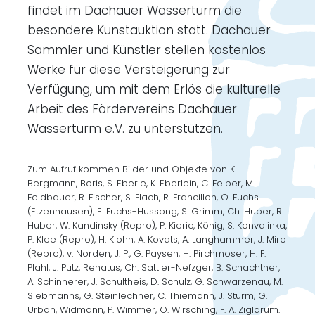
findet im Dachauer Wasserturm die
besondere Kunstauktion statt. Dachauer
Sammler und Künstler stellen kostenlos
Werke für diese Versteigerung zur
Verfügung, um mit dem Erlös die kulturelle
Arbeit des Fördervereins Dachauer
Wasserturm e.V. zu unterstützen.
Zum Aufruf kommen Bilder und Objekte von K.
Bergmann, Boris, S. Eberle, K. Eberlein, C. Felber, M.
Feldbauer, R. Fischer, S. Flach, R. Francillon, O. Fuchs
(Etzenhausen), E. Fuchs-Hussong, S. Grimm, Ch. Huber, R.
Huber, W. Kandinsky (Repro), P. Kieric, König, S. Konvalinka,
P. Klee (Repro), H. Klohn, A. Kovats, A. Langhammer, J. Miro
(Repro), v. Norden, J. P., G. Paysen, H. Pirchmoser, H. F.
Plahl, J. Putz, Renatus, Ch. Sattler-Nefzger, B. Schachtner,
A. Schinnerer, J. Schultheis, D. Schulz, G. Schwarzenau, M.
Siebmanns, G. Steinlechner, C. Thiemann, J. Sturm, G.
Urban, Widmann, P. Wimmer, O. Wirsching, F. A. Zigldrum.