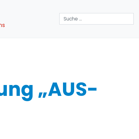
Suchen
ns
lung „AUS-