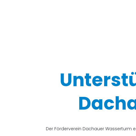
Unterst
Dacha
Der Förderverein Dachauer Wasserturm e.