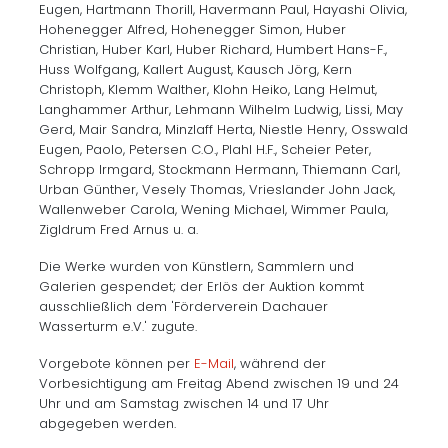
Eugen, Hartmann Thorill, Havermann Paul, Hayashi Olivia,
Hohenegger Alfred, Hohenegger Simon, Huber
Christian, Huber Karl, Huber Richard, Humbert Hans-F.,
Huss Wolfgang, Kallert August, Kausch Jörg, Kern
Christoph, Klemm Walther, Klohn Heiko, Lang Helmut,
Langhammer Arthur, Lehmann Wilhelm Ludwig, Lissi, May
Gerd, Mair Sandra, Minzlaff Herta, Niestle Henry, Osswald
Eugen, Paolo, Petersen C.O., Plahl H.F., Scheier Peter,
Schropp Irmgard, Stockmann Hermann, Thiemann Carl,
Urban Günther, Vesely Thomas, Vrieslander John Jack,
Wallenweber Carola, Wening Michael, Wimmer Paula,
Zigldrum Fred Arnus u. a.
Die Werke wurden von Künstlern, Sammlern und
Galerien gespendet; der Erlös der Auktion kommt
ausschließlich dem 'Förderverein Dachauer
Wasserturm e.V.' zugute.
Vorgebote können per
E-Mail
, während der
Vorbesichtigung am Freitag Abend zwischen 19 und 24
Uhr und am Samstag zwischen 14 und 17 Uhr
abgegeben werden.