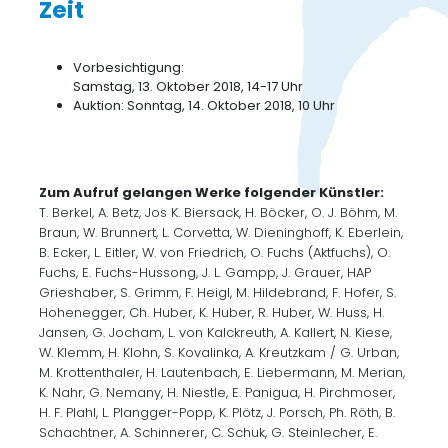
Zeit
Vorbesichtigung:
Samstag, 13. Oktober 2018, 14-17 Uhr
Auktion: Sonntag, 14. Oktober 2018, 10 Uhr
Zum Aufruf gelangen Werke folgender Künstler:
T. Berkel, A. Betz, Jos K. Biersack, H. Böcker, O. J. Böhm, M.
Braun, W. Brunnert, L. Corvetta, W. Dieninghoff, K. Eberlein,
B. Ecker, L. Eitler, W. von Friedrich, O. Fuchs (Aktfuchs), O.
Fuchs, E. Fuchs-Hussong, J. L. Gampp, J. Grauer, HAP
Grieshaber, S. Grimm, F. Heigl, M. Hildebrand, F. Hofer, S.
Hohenegger, Ch. Huber, K. Huber, R. Huber, W. Huss, H.
Jansen, G. Jocham, L. von Kalckreuth, A. Kallert, N. Kiese,
W. Klemm, H. Klohn, S. Kovalinka, A. Kreutzkam / G. Urban,
M. Krottenthaler, H. Lautenbach, E. Liebermann, M. Merian,
K. Nahr, G. Nemany, H. Niestle, E. Panigua, H. Pirchmoser,
H. F. Plahl, L. Plangger-Popp, K. Plötz, J. Porsch, Ph. Röth, B.
Schachtner, A. Schinnerer, C. Schuk, G. Steinlecher, E.