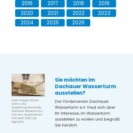
2016
2017
2018
2019
2020
2021
2022
2023
2024
2025
2026
Sie möchten im
Dachauer Wasserturm
ausstellen?
Der Förderverein Dachauer
Viele Treppen führen
hoch in die
Wasserturm e.V. freut sich über
Ausstellungsräume des
Dachauer Wasserturms –
Ihr Interesse, im Wasserturm
und nein, es gibt keinen
ausstellen zu wollen und begrüßt
Fahrstuhl (Foto: Leo
Sograph)
Sie herzlich.