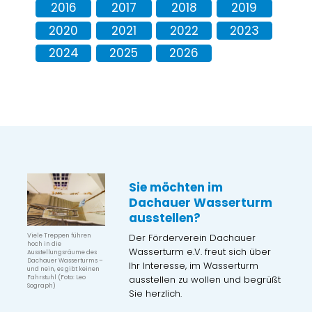
2016
2017
2018
2019
2020
2021
2022
2023
2024
2025
2026
Sie möchten im
Dachauer Wasserturm
ausstellen?
Der Förderverein Dachauer
Viele Treppen führen
hoch in die
Wasserturm e.V. freut sich über
Ausstellungsräume des
Dachauer Wasserturms –
Ihr Interesse, im Wasserturm
und nein, es gibt keinen
ausstellen zu wollen und begrüßt
Fahrstuhl (Foto: Leo
Sograph)
Sie herzlich.