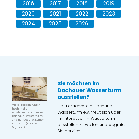
2016
2017
2018
2019
2020
2021
2022
2023
2024
2025
2026
Sie möchten im
Dachauer Wasserturm
ausstellen?
Der Förderverein Dachauer
Viele Treppen führen
hoch in die
Wasserturm e.V. freut sich über
Ausstellungsräume des
Dachauer Wasserturms –
Ihr Interesse, im Wasserturm
und nein, es gibt keinen
ausstellen zu wollen und begrüßt
Fahrstuhl (Foto: Leo
Sograph)
Sie herzlich.