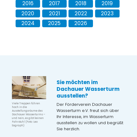
2016
2017
2018
2019
2020
2021
2022
2023
2024
2025
2026
Sie möchten im
Dachauer Wasserturm
ausstellen?
Der Förderverein Dachauer
Viele Treppen führen
hoch in die
Wasserturm e.V. freut sich über
Ausstellungsräume des
Dachauer Wasserturms –
Ihr Interesse, im Wasserturm
und nein, es gibt keinen
ausstellen zu wollen und begrüßt
Fahrstuhl (Foto: Leo
Sograph)
Sie herzlich.