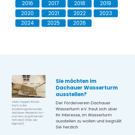
2016
2017
2018
2019
2020
2021
2022
2023
2024
2025
2026
Sie möchten im
Dachauer Wasserturm
ausstellen?
Der Förderverein Dachauer
Viele Treppen führen
hoch in die
Wasserturm e.V. freut sich über
Ausstellungsräume des
Dachauer Wasserturms –
Ihr Interesse, im Wasserturm
und nein, es gibt keinen
ausstellen zu wollen und begrüßt
Fahrstuhl (Foto: Leo
Sograph)
Sie herzlich.