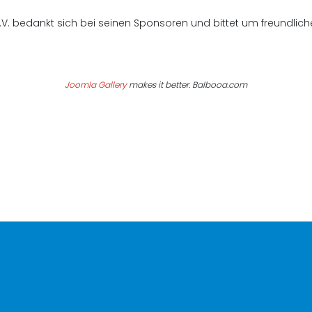
V. bedankt sich bei seinen Sponsoren und bittet um freundli
Joomla Gallery
makes it better. Balbooa.com