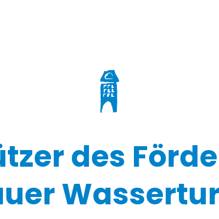
ützer des Förde
uer Wassertur