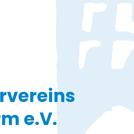
rvereins
m e.V.