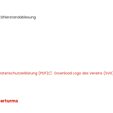
Zählerstandablesung
atenschutzerklärung (PDF)
Download Logo des Vereins (SVG
serturms