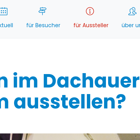
ktuell
für Besucher
für Aussteller
über u
n im Dachauer
 ausstellen?