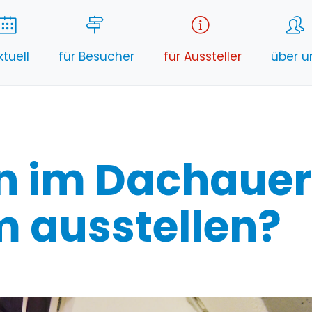
ktuell
für Besucher
für Aussteller
über u
n im Dachauer
 ausstellen?