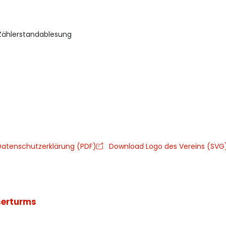
Zählerstandablesung
atenschutzerklärung (PDF)
Download Logo des Vereins (SVG
serturms